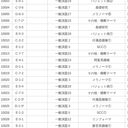
10003
E-6-1
一般演題19
パジェット病②
10004
C-3-6
一般演題７
基礎研究
10005
D-6-3
一般演題17
メラノーマ⑥
10006
C-7-1*
一般演題15
その他・横断テーマ
10007
C-3-5
一般演題７
基礎研究
10009
E-5-3
一般演題18
パジェット病①
10010
C-2-2
一般演題２
付属器腫瘍①
10011
E-1-2
一般演題５
SCC①
10013
C-7-7
一般演題15
その他・横断テーマ
10015
E-4-1
一般演題13
間葉系腫瘍
10016
D-1-1
一般演題３
メラノーマ①
10019
C-7-2
一般演題15
その他・横断テーマ
10020
D-1-2
一般演題３
メラノーマ①
10022
E-5-4
一般演題18
パジェット病①
10023
C-7-3
一般演題15
その他・横断テーマ
10024
C-2-3*
一般演題２
付属器腫瘍①
10025
D-1-3*
一般演題３
メラノーマ①
10026
E-1-3
一般演題５
SCC①
10028
E-3-1
一般演題12
リンフォーマ
10029
E-2-1
一般演題６
脈管系腫瘍①