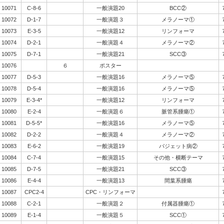
10071
C-8-6
一般演題20
BCC②
10072
D-1-7
一般演題３
メラノーマ①
10073
E-3-5
一般演題12
リンフォーマ
10074
D-2-1
一般演題４
メラノーマ②
10075
D-7-1
一般演題21
SCC③
10076
６
ポスター
10077
D-5-3
一般演題16
メラノーマ⑤
10078
D-5-4
一般演題16
メラノーマ⑤
10079
E-3-4*
一般演題12
リンフォーマ
10080
E-2-4
一般演題６
脈管系腫瘍①
10081
D-5-5*
一般演題16
メラノーマ⑤
10082
D-2-2
一般演題４
メラノーマ②
10083
E-6-2
一般演題19
パジェット病②
10084
C-7-4
一般演題15
その他・横断テーマ
10085
D-7-5
一般演題21
SCC③
10086
E-4-4
一般演題13
間葉系腫瘍
10087
CPC2-4
CPC・リンフォーマ
10088
C-2-1
一般演題２
付属器腫瘍①
10089
E-1-4
一般演題５
SCC①