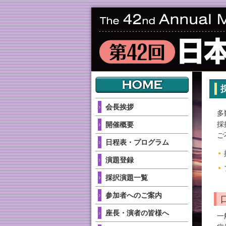
会長挨拶
多
採
開催概要
ご
日程表・プログラム
演題登録
採択演題一覧
参加者へのご案内
座長・演者の皆様へ
一