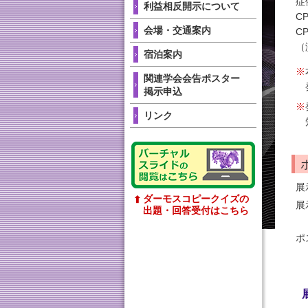
症
利益相反開示について
C
会場・交通案内
C
（
宿泊案内
関連学会会告ポスター
掲示申込
リンク
展
ダーモスコピークイズの
➡
展
出題・回答受付はこちら
ポ