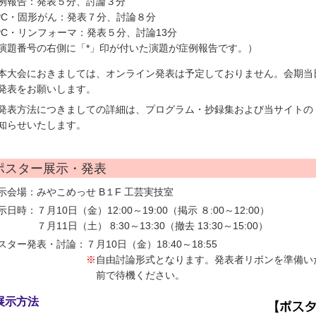
例報告：発表５分、討論３分
PC・固形がん：発表７分、討論８分
PC・リンフォーマ：発表５分、討論13分
演題番号の右側に「*」印が付いた演題が症例報告です。）
本大会におきましては、オンライン発表は予定しておりません。会期当
発表をお願いします。
発表方法につきましての詳細は、プログラム・抄録集および当サイトの
知らせいたします。
ポスター展示・発表
示会場：みやこめっせ B１F 工芸実技室
示日時：
７月10日（金）12:00～19:00（掲示 ８:00～12:00）
７月11日（土） 8:30～13:30（撤去 13:30～15:00）
スター発表・討論：
７月10日（金）18:40～18:55
※
自由討論形式となります。発表者リボンを準備い
前で待機ください。
展示方法