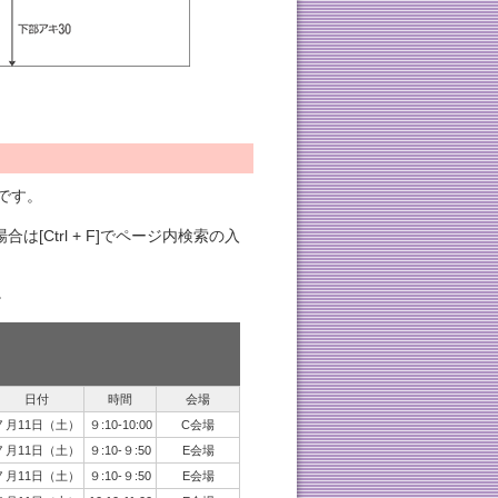
です。
は[Ctrl + F]でページ内検索の入
。
日付
時間
会場
７月11日（土）
９:10-10:00
C会場
７月11日（土）
９:10-９:50
E会場
７月11日（土）
９:10-９:50
E会場