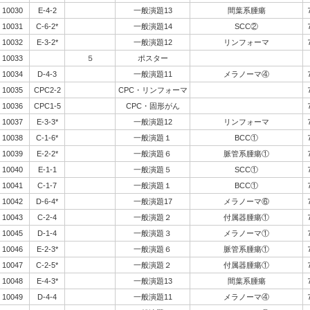
10030
E-4-2
一般演題13
間葉系腫瘍
10031
C-6-2*
一般演題14
SCC②
10032
E-3-2*
一般演題12
リンフォーマ
10033
５
ポスター
10034
D-4-3
一般演題11
メラノーマ④
10035
CPC2-2
CPC・リンフォーマ
10036
CPC1-5
CPC・固形がん
10037
E-3-3*
一般演題12
リンフォーマ
10038
C-1-6*
一般演題１
BCC①
10039
E-2-2*
一般演題６
脈管系腫瘍①
10040
E-1-1
一般演題５
SCC①
10041
C-1-7
一般演題１
BCC①
10042
D-6-4*
一般演題17
メラノーマ⑥
10043
C-2-4
一般演題２
付属器腫瘍①
10045
D-1-4
一般演題３
メラノーマ①
10046
E-2-3*
一般演題６
脈管系腫瘍①
10047
C-2-5*
一般演題２
付属器腫瘍①
10048
E-4-3*
一般演題13
間葉系腫瘍
10049
D-4-4
一般演題11
メラノーマ④