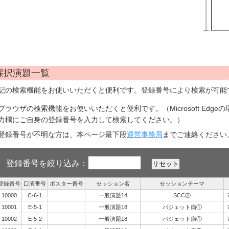
採択演題一覧
記の検索機能をお使いいただくと便利です。登録番号により検索が可能
ブラウザの検索機能をお使いいただくと便利です。（Microsoft Edgeの場合
力欄にご自身の登録番号を入力して検索してください。）
登録番号が不明な方は、本ページ最下段
運営事務局
までご連絡ください
登録番号を絞り込み：
登録番号
口演番号
ポスター番号
セッション名
セッションテーマ
10000
C-6-1
一般演題14
SCC②
10001
E-5-1
一般演題18
パジェット病①
10002
E-5-2
一般演題18
パジェット病①