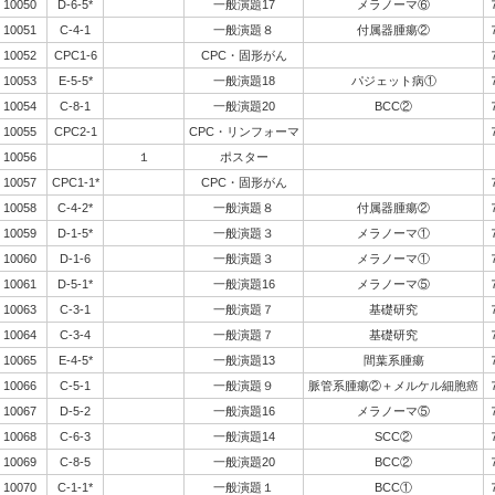
10050
D-6-5*
一般演題17
メラノーマ⑥
10051
C-4-1
一般演題８
付属器腫瘍②
10052
CPC1-6
CPC・固形がん
10053
E-5-5*
一般演題18
パジェット病①
10054
C-8-1
一般演題20
BCC②
10055
CPC2-1
CPC・リンフォーマ
10056
１
ポスター
10057
CPC1-1*
CPC・固形がん
10058
C-4-2*
一般演題８
付属器腫瘍②
10059
D-1-5*
一般演題３
メラノーマ①
10060
D-1-6
一般演題３
メラノーマ①
10061
D-5-1*
一般演題16
メラノーマ⑤
10063
C-3-1
一般演題７
基礎研究
10064
C-3-4
一般演題７
基礎研究
10065
E-4-5*
一般演題13
間葉系腫瘍
10066
C-5-1
一般演題９
脈管系腫瘍②＋メルケル細胞癌
10067
D-5-2
一般演題16
メラノーマ⑤
10068
C-6-3
一般演題14
SCC②
10069
C-8-5
一般演題20
BCC②
10070
C-1-1*
一般演題１
BCC①